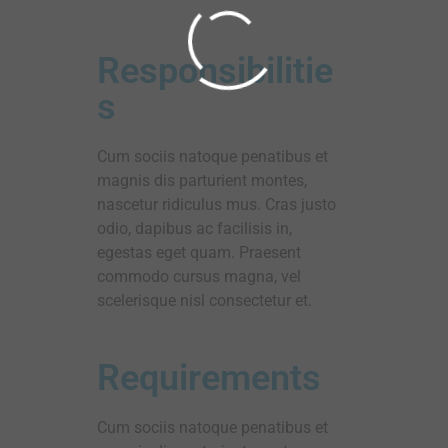
Responsibilitie
s
Cum sociis natoque penatibus et
magnis dis parturient montes,
nascetur ridiculus mus. Cras justo
odio, dapibus ac facilisis in,
egestas eget quam. Praesent
commodo cursus magna, vel
scelerisque nisl consectetur et.
Requirements
Cum sociis natoque penatibus et