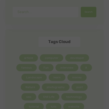
Search
Tags Cloud
article
computer
developer
famous
Fun
interview
it
Landscape
learn
money
Nature
photography
post
seo
Still Life
technology
tutorial
tuts
website